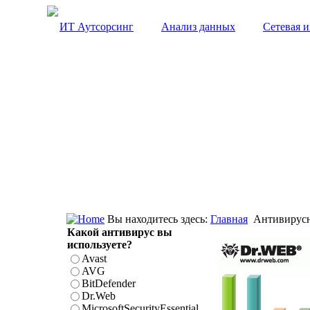
ИТ Аутсорсинг
Анализ данных
Сетевая 
Вы находитесь здесь:
Главная
Антивирусн
Какой антивирус вы
используете?
Avast
AVG
BitDefender
Dr.Web
MicrosoftSecurityEssential