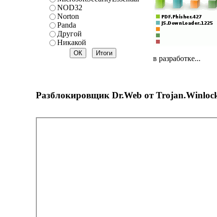
NOD32
Norton
Panda
Другой
Никакой
в разработке...
Разблокировщик Dr.Web от Trojan.Winloc